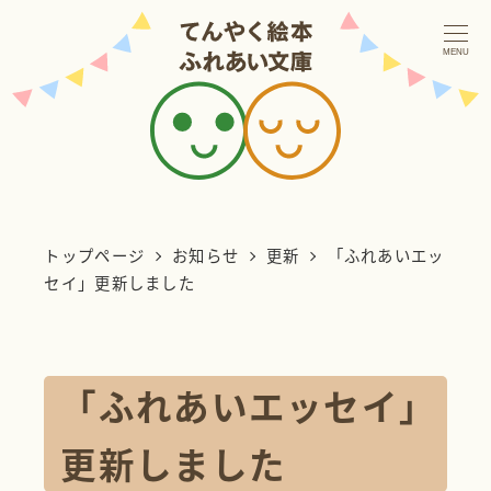
メ
イ
MENU
ン
コ
ン
テ
ン
トップページ
お知らせ
更新
「ふれあいエッ
ツ
セイ」更新しました
へ
移
動
「ふれあいエッセイ」
更新しました