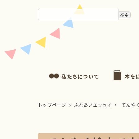
メ
サ
イ
イ
ン
ト
コ
内
ン
検
テ
索:
ン
ツ
私たちについて
本を
へ
移
トップページ
ふれあいエッセイ
てんやく
動